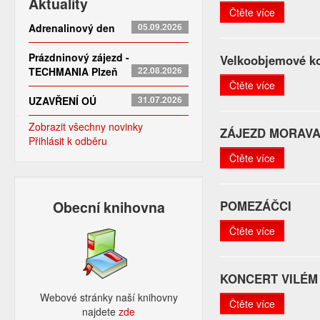
Aktuality
Čtěte více
Adrenalinový den
05.09.2026
Prázdninový zájezd -
Velkoobjemové ko
TECHMANIA Plzeň
22.08.2026
Čtěte více
UZAVŘENÍ OÚ
31.07.2026
Zobrazit všechny novinky
ZÁJEZD MORAV
Přihlásit k odběru
Čtěte více
Obecní knihovna
POMEZÁČCI
Čtěte více
KONCERT VILÉM
Webové stránky naší knihovny
Čtěte více
najdete
zde​