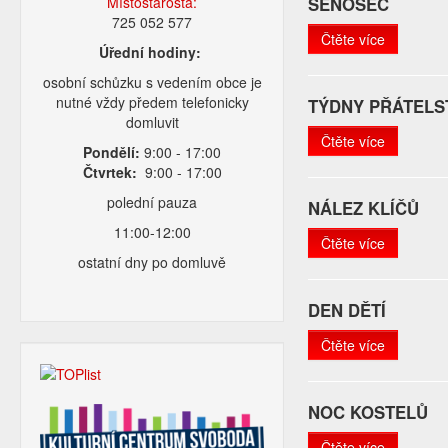
Místostarosta:
SENOSEČ
725 052 577
Čtěte více
Úřední hodiny:
osobní schůzku s vedením obce je
nutné vždy předem telefonicky
TÝDNY PŘÁTELST
domluvit
Čtěte více
Pondělí:
9:00 - 17:00
Čtvrtek:
9:00 - 17:00
polední pauza
NÁLEZ KLÍČŮ
11:00-12:00
Čtěte více
ostatní dny po domluvě
DEN DĚTÍ
Čtěte více
NOC KOSTELŮ
Čtěte více