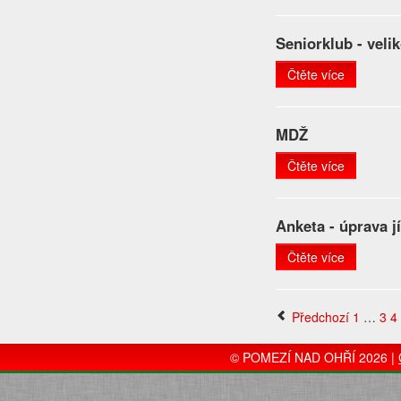
Seniorklub - veli
Čtěte více
MDŽ
Čtěte více
Anketa - úprava 
Čtěte více
Předchozí
1
…
3
4
© POMEZÍ NAD OHŘÍ 2026 |