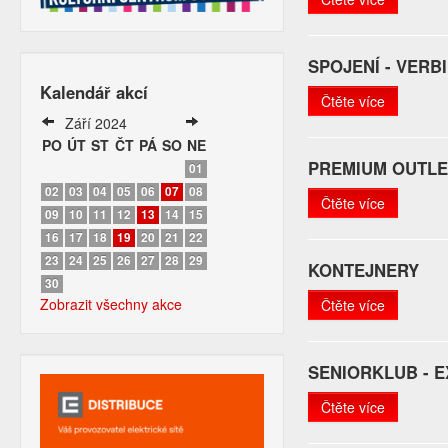
SPOJENÍ - VER
Kalendář akcí
Čtěte více
Září 2024
PO
ÚT
ST
ČT
PÁ
SO
NE
PREMIUM OUTLE
01
02
03
04
05
06
07
08
Čtěte více
09
10
11
12
13
14
15
16
17
18
19
20
21
22
23
24
25
26
27
28
29
KONTEJNERY
30
Zobrazit všechny akce
Čtěte více
SENIORKLUB - 
Čtěte více