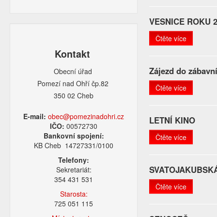
VESNICE ROKU 2
Čtěte více
Kontakt
Zájezd do zábavní
Obecní úřad
Pomezí nad Ohří čp.82
Čtěte více
350 02 Cheb
E-mail:
obec@pomezinadohri.cz
LETNÍ KINO
IČO:
00572730
Bankovní spojení:
Čtěte více
KB Cheb 14727331/0100
Telefony:
SVATOJAKUBSK
Sekretariát:
354 431 531
Čtěte více
Starosta:
725 051 115