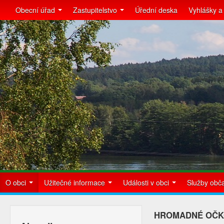
Obecní úřad
Zastupitelstvo
Úřední deska
Vyhlášky a
O obci
Užitečné informace
Události v obci
Služby ob
HROMADNÉ OČKOV