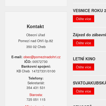
VESNICE ROKU 2
Čtěte více
Kontakt
Zájezd do zábavní
Obecní úřad
Pomezí nad Ohří čp.82
Čtěte více
350 02 Cheb
E-mail:
obec@pomezinadohri.cz
LETNÍ KINO
IČO:
00572730
Bankovní spojení:
Čtěte více
KB Cheb 14727331/0100
Telefony:
SVATOJAKUBSK
Sekretariát:
354 431 531
Čtěte více
Starosta:
725 051 115