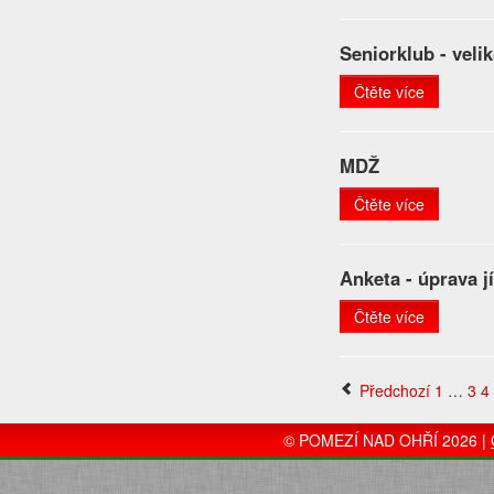
Seniorklub - veli
Čtěte více
MDŽ
Čtěte více
Anketa - úprava 
Čtěte více
Předchozí
1
…
3
4
© POMEZÍ NAD OHŘÍ 2026 |