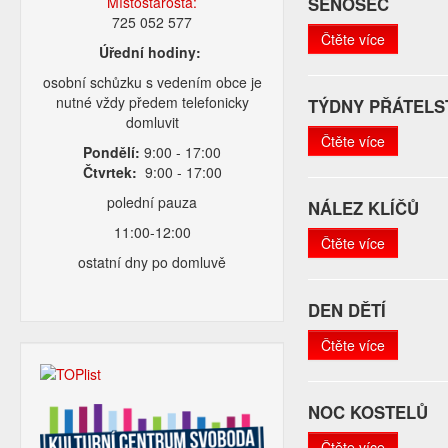
Místostarosta:
SENOSEČ
725 052 577
Čtěte více
Úřední hodiny:
osobní schůzku s vedením obce je
nutné vždy předem telefonicky
TÝDNY PŘÁTELST
domluvit
Čtěte více
Pondělí:
9:00 - 17:00
Čtvrtek:
9:00 - 17:00
polední pauza
NÁLEZ KLÍČŮ
11:00-12:00
Čtěte více
ostatní dny po domluvě
DEN DĚTÍ
Čtěte více
NOC KOSTELŮ
Čtěte více