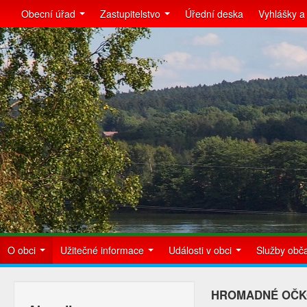
Obecní úřad
Zastupitelstvo
Úřední deska
Vyhlášky a
O obci
Užitečné informace
Události v obci
Služby ob
HROMADNÉ OČKOV