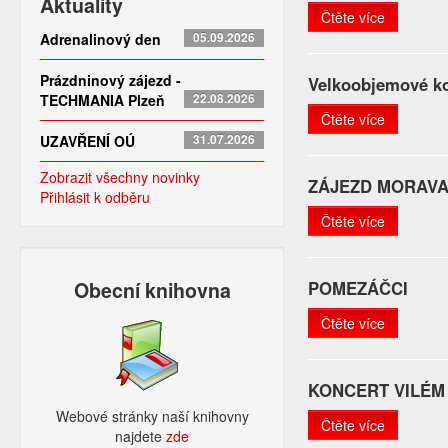
Aktuality
Čtěte více
Adrenalinový den
05.09.2026
Prázdninový zájezd -
Velkoobjemové ko
TECHMANIA Plzeň
22.08.2026
Čtěte více
UZAVŘENÍ OÚ
31.07.2026
Zobrazit všechny novinky
ZÁJEZD MORAV
Přihlásit k odběru
Čtěte více
Obecní knihovna
POMEZÁČCI
Čtěte více
KONCERT VILÉM
Webové stránky naší knihovny
Čtěte více
najdete
zde​