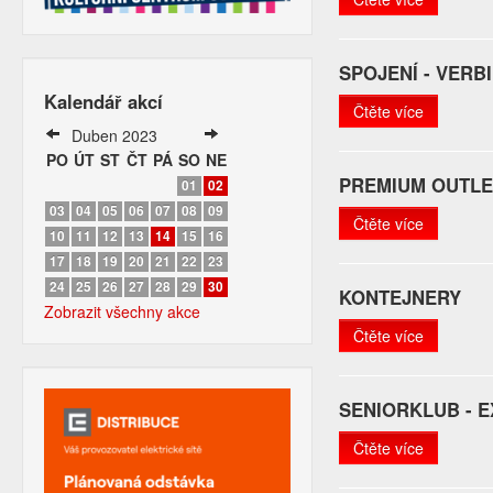
SPOJENÍ - VER
Kalendář akcí
Čtěte více
Duben 2023
PO
ÚT
ST
ČT
PÁ
SO
NE
PREMIUM OUTLE
01
02
03
04
05
06
07
08
09
Čtěte více
10
11
12
13
14
15
16
17
18
19
20
21
22
23
24
25
26
27
28
29
30
KONTEJNERY
Zobrazit všechny akce
Čtěte více
SENIORKLUB - 
Čtěte více