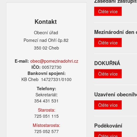
Zasedání zastupit
Čtěte více
Kontakt
Mezinárodní den 
Obecní úřad
Pomezí nad Ohří čp.82
Čtěte více
350 02 Cheb
E-mail:
obec@pomezinadohri.cz
DOKUŘNÁ
IČO:
00572730
Bankovní spojení:
Čtěte více
KB Cheb 14727331/0100
Telefony:
Uzavření obecníh
Sekretariát:
354 431 531
Čtěte více
Starosta:
725 051 115
Poděkování
Místostarosta:
725 052 577
Čtěte více