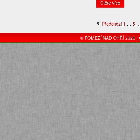
Čtěte více
Předchozí
1
…
5
© POMEZÍ NAD OHŘÍ 2026 |