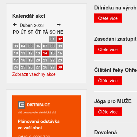
Dílnička na výrob
Kalendář akcí
Čtěte více
Duben 2023
PO
ÚT
ST
ČT
PÁ
SO
NE
Zasedání zastupit
01
02
03
04
05
06
07
08
09
Čtěte více
10
11
12
13
14
15
16
17
18
19
20
21
22
23
24
25
26
27
28
29
30
Čištění řeky Ohře
Zobrazit všechny akce
Čtěte více
Jóga pro MUŽE
Čtěte více
Dovolená