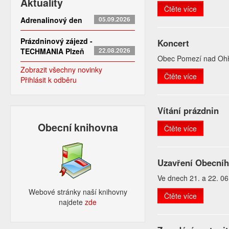
Aktuality
Čtěte více
Adrenalinový den
05.09.2026
Prázdninový zájezd -
Koncert
TECHMANIA Plzeň
22.08.2026
Obec Pomezí nad Ohř
Zobrazit všechny novinky
Čtěte více
Přihlásit k odběru
Vítání prázdnin
Obecní knihovna
Čtěte více
Uzavření Obecníh
Ve dnech 21. a 22. 0
Webové stránky naší knihovny
Čtěte více
najdete
zde​