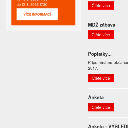
Čtěte více
MDŽ zábava
Čtěte více
Poplatky...
Připomínáme občanům 
2017.
Čtěte více
Anketa
Čtěte více
Anketa - VÝSLE