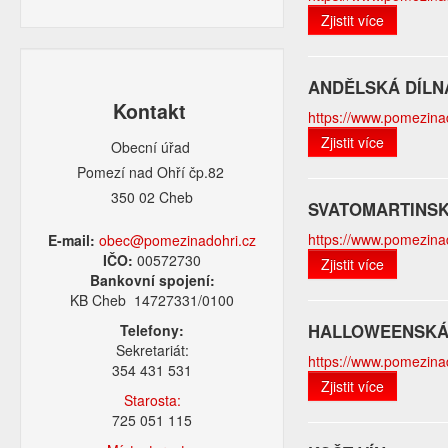
Zjistit více
ANDĚLSKÁ DÍLN
Kontakt
https://www.pomezinad
Zjistit více
Obecní úřad
Pomezí nad Ohří čp.82
350 02 Cheb
SVATOMARTINSK
https://www.pomezinad
E-mail:
obec@pomezinadohri.cz
IČO:
00572730
Zjistit více
Bankovní spojení:
KB Cheb 14727331/0100
HALLOWEENSKÁ
Telefony:
Sekretariát:
https://www.pomezinado
354 431 531
Zjistit více
Starosta:
725 051 115