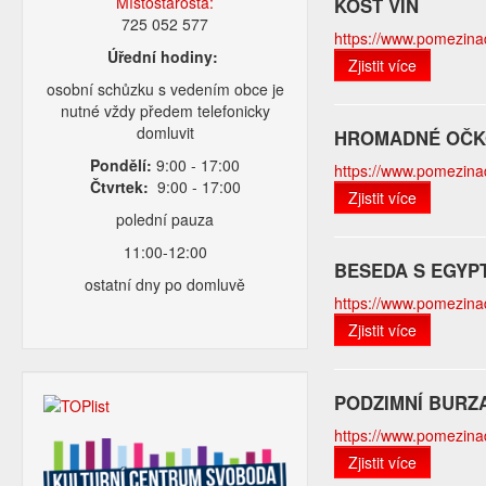
Místostarosta:
KOŠT VÍN
725 052 577
https://www.pomezinado
Úřední hodiny:
Zjistit více
osobní schůzku s vedením obce je
nutné vždy předem telefonicky
domluvit
HROMADNÉ OČK
Pondělí:
9:00 - 17:00
https://www.pomezinad
Čtvrtek:
9:00 - 17:00
Zjistit více
polední pauza
11:00-12:00
BESEDA S EGY
ostatní dny po domluvě
https://www.pomezinado
Zjistit více
PODZIMNÍ BURZ
https://www.pomezinad
Zjistit více