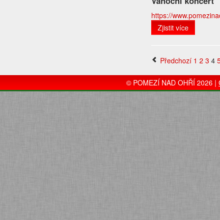
Vánoční koncert
https://www.pomezinado
Zjistit více
Předchozí
1
2
3
4
© POMEZÍ NAD OHŘÍ 2026 |