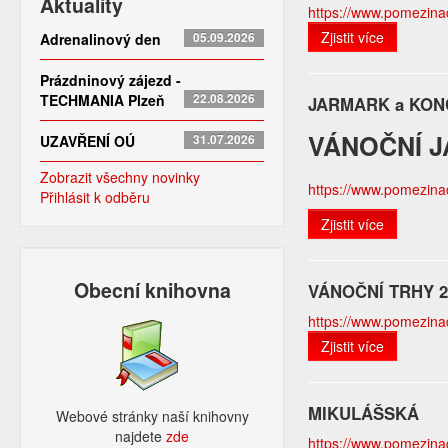
Aktuality
https://www.pomezinado
Zjistit více
Adrenalinový den
05.09.2026
Prázdninový zájezd -
TECHMANIA Plzeň
22.08.2026
JARMARK a KON
VÁNOČNÍ 
UZAVŘENÍ OÚ
31.07.2026
Zobrazit všechny novinky
https://www.pomezin
Přihlásit k odběru
Zjistit více
Obecní knihovna
VÁNOČNÍ TRHY 
https://www.pomezinad
Zjistit více
MIKULÁŠSKÁ
Webové stránky naší knihovny
najdete
zde​
https://www.pomezinado