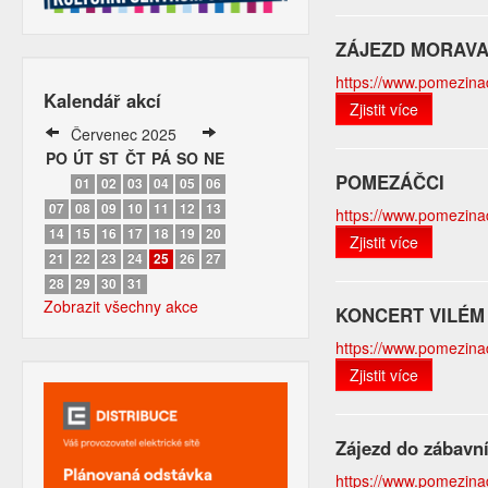
ZÁJEZD MORAV
https://www.pomezinad
Kalendář akcí
Zjistit více
Červenec 2025
PO
ÚT
ST
ČT
PÁ
SO
NE
POMEZÁČCI
01
02
03
04
05
06
07
08
09
10
11
12
13
https://www.pomezinado
14
15
16
17
18
19
20
Zjistit více
21
22
23
24
25
26
27
28
29
30
31
Zobrazit všechny akce
KONCERT VILÉM
https://www.pomezinado
Zjistit více
Zájezd do zábavní
https://www.pomezinado