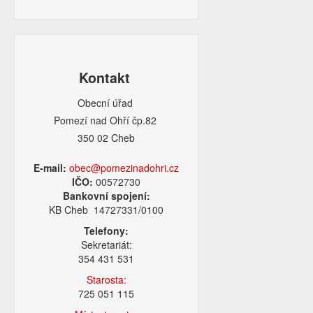
Kontakt
Obecní úřad
Pomezí nad Ohří čp.82
350 02 Cheb
E-mail:
obec@pomezinadohri.cz
IČO:
00572730
Bankovní spojení:
KB Cheb 14727331/0100
Telefony:
Sekretariát:
354 431 531
Starosta:
725 051 115