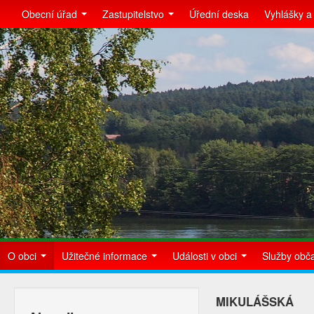
Obecní úřad
Zastupitelstvo
Úřední deska
Vyhlášky a
O obci
Užitečné informace
Události v obci
Služby ob
MIKULÁŠSKÁ