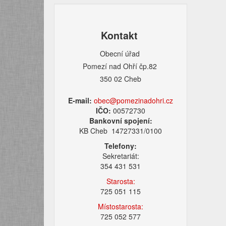
Kontakt
Obecní úřad
Pomezí nad Ohří čp.82
350 02 Cheb
E-mail:
obec@pomezinadohri.cz
IČO:
00572730
Bankovní spojení:
KB Cheb 14727331/0100
Telefony:
Sekretariát:
354 431 531
Starosta:
725 051 115
Místostarosta:
725 052 577