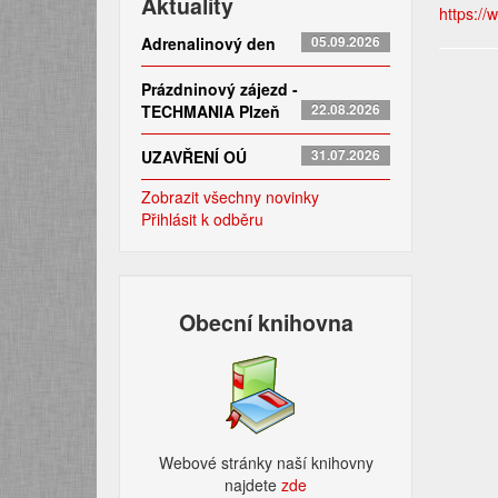
Aktuality
https://
Adrenalinový den
05.09.2026
Prázdninový zájezd -
TECHMANIA Plzeň
22.08.2026
UZAVŘENÍ OÚ
31.07.2026
Zobrazit všechny novinky
Přihlásit k odběru
Obecní knihovna
Webové stránky naší knihovny
najdete
zde​