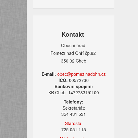
Kontakt
Obecní úřad
Pomezí nad Ohří čp.82
350 02 Cheb
E-mail:
obec@pomezinadohri.cz
IČO:
00572730
Bankovní spojení:
KB Cheb 14727331/0100
Telefony:
Sekretariát:
354 431 531
Starosta:
725 051 115