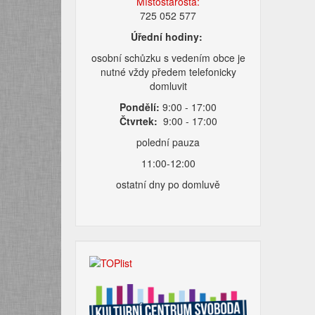
Místostarosta:
725 052 577
Úřední hodiny:
osobní schůzku s vedením obce je
nutné vždy předem telefonicky
domluvit
Pondělí:
9:00 - 17:00
Čtvrtek:
9:00 - 17:00
polední pauza
11:00-12:00
ostatní dny po domluvě