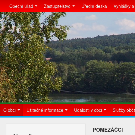
Obecní úřad
Zastupitelstvo
Úřední deska
Vyhlášky a
O obci
Užitečné informace
Události v obci
Služby ob
POMEZÁČCI