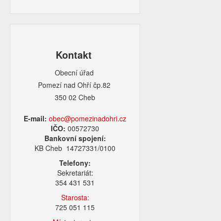
Kontakt
Obecní úřad
Pomezí nad Ohří čp.82
350 02 Cheb
E-mail:
obec@pomezinadohri.cz
IČO:
00572730
Bankovní spojení:
KB Cheb 14727331/0100
Telefony:
Sekretariát:
354 431 531
Starosta:
725 051 115