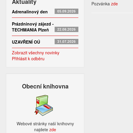
Aktuality
Pozvánka
zde
Adrenalinový den
05.09.2026
Prázdninový zájezd -
TECHMANIA Plzeň
22.08.2026
UZAVŘENÍ OÚ
31.07.2026
Zobrazit všechny novinky
Přihlásit k odběru
Obecní knihovna
Webové stránky naší knihovny
najdete
zde​