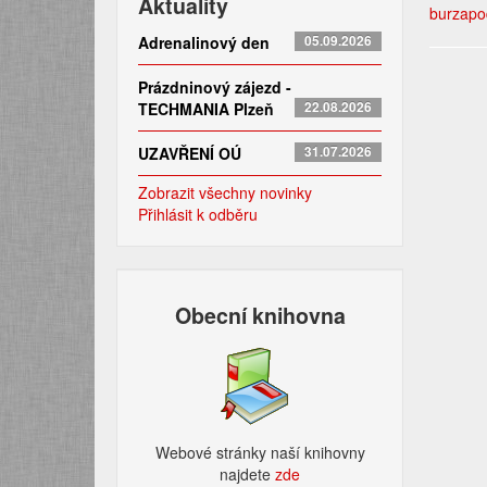
Aktuality
burzapo
Adrenalinový den
05.09.2026
Prázdninový zájezd -
TECHMANIA Plzeň
22.08.2026
UZAVŘENÍ OÚ
31.07.2026
Zobrazit všechny novinky
Přihlásit k odběru
Obecní knihovna
Webové stránky naší knihovny
najdete
zde​