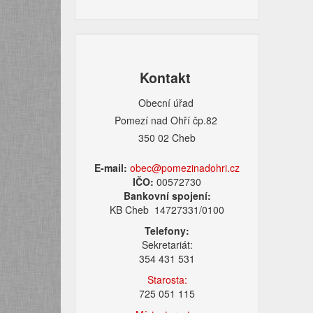
Kontakt
Obecní úřad
Pomezí nad Ohří čp.82
350 02 Cheb
E-mail:
obec@pomezinadohri.cz
IČO:
00572730
Bankovní spojení:
KB Cheb 14727331/0100
Telefony:
Sekretariát:
354 431 531
Starosta:
725 051 115