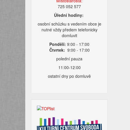
Místostarosta:
725 052 577
Úřední hodiny:
osobní schůzku s vedením obce je
nutné vždy předem telefonicky
domluvit
Pondělí:
9:00 - 17:00
Čtvrtek:
9:00 - 17:00
polední pauza
11:00-12:00
ostatní dny po domluvě