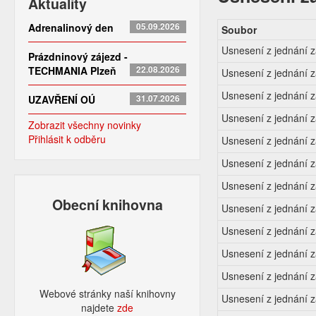
Aktuality
Adrenalinový den
05.09.2026
Soubor
Usnesení z jednání 
Prázdninový zájezd -
TECHMANIA Plzeň
22.08.2026
Usnesení z jednání 
Usnesení z jednání 
UZAVŘENÍ OÚ
31.07.2026
Usnesení z jednání 
Zobrazit všechny novinky
Přihlásit k odběru
Usnesení z jednání 
Usnesení z jednání z
Usnesení z jednání 
Obecní knihovna
Usnesení z jednání 
Usnesení z jednání 
Usnesení z jednání z
Usnesení z jednání 
Webové stránky naší knihovny
Usnesení z jednání 
najdete
zde​