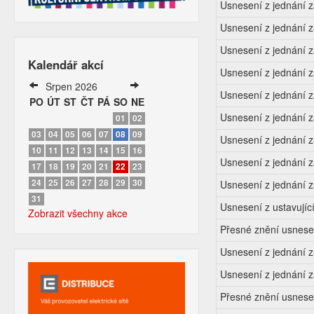
Usnesení z jednání 
Usnesení z jednání 
Usnesení z jednání 
Kalendář akcí
Usnesení z jednání 
Srpen 2026
Usnesení z jednání 
PO
ÚT
ST
ČT
PÁ
SO
NE
Usnesení z jednání 
01
02
03
04
05
06
07
08
09
Usnesení z jednání 
10
11
12
13
14
15
16
Usnesení z jednání 
17
18
19
20
21
22
23
24
25
26
27
28
29
30
Usnesení z jednání 
31
Usnesení z ustavujíc
Zobrazit všechny akce
Přesné znění usnesen
Usnesení z jednání 
Usnesení z jednání 
Přesné znění usnese