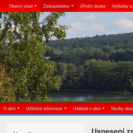
Obecní úřad
Zastupitelstvo
Úřední deska
Vyhlášky a
O obci
Užitečné informace
Události v obci
Služby ob
Usnesení za