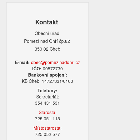
Kontakt
Obecní úřad
Pomezí nad Ohří čp.82
350 02 Cheb
E-mail:
obec@pomezinadohri.cz
IČO:
00572730
Bankovní spojení:
KB Cheb 14727331/0100
Telefony:
Sekretariát:
354 431 531
Starosta:
725 051 115
Místostarosta:
725 052 577