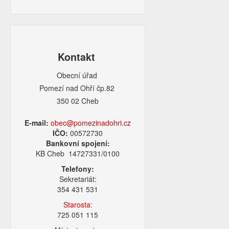
Kontakt
Obecní úřad
Pomezí nad Ohří čp.82
350 02 Cheb
E-mail:
obec@pomezinadohri.cz
IČO:
00572730
Bankovní spojení:
KB Cheb 14727331/0100
Telefony:
Sekretariát:
354 431 531
Starosta:
725 051 115