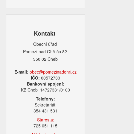
Kontakt
Obecní úřad
Pomezí nad Ohří čp.82
350 02 Cheb
E-mail:
obec@pomezinadohri.cz
IČO:
00572730
Bankovní spojení:
KB Cheb 14727331/0100
Telefony:
Sekretariát:
354 431 531
Starosta:
725 051 115