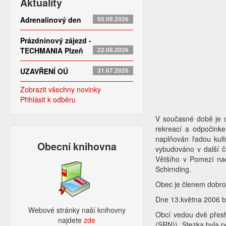
Aktuality
Adrenalinový den
05.09.2026
Prázdninový zájezd -
TECHMANIA Plzeň
22.08.2026
UZAVŘENÍ OÚ
31.07.2026
Zobrazit všechny novinky
Přihlásit k odběru
V současné době je ob
rekreací a odpočink
naplňován řadou kult
Obecní knihovna
vybudováno v další č
Většího v Pomezí nad
Schirnding.
Obec je členem dobro
Dne 13.května 2006 b
Webové stránky naší knihovny
Obcí vedou dvě přes
najdete
zde​
(SRN)). Stezka byla 