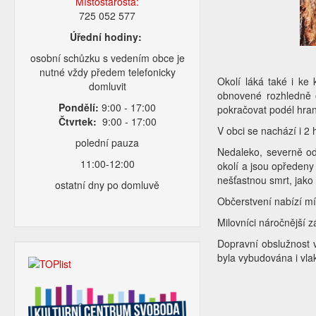
Místostarosta:
725 052 577
Úřední hodiny:
osobní schůzku s vedením obce je
nutné vždy předem telefonicky
Okolí láká také i ke
domluvit
obnovené rozhledně o
Pondělí:
9:00 - 17:00
pokračovat podél hran
Čtvrtek:
9:00 - 17:00
V obci se nachází i 2 
polední pauza
Nedaleko, severně od 
11:00-12:00
okolí a jsou opředeny 
nešťastnou smrt, jako
ostatní dny po domluvě
Občerstvení nabízí mí
Milovníci náročnější 
Dopravní obslužnost 
byla vybudována i vl