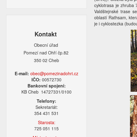
cyklotrasa je zhruba
Valdštejnské trase s
oblastí Rathsam, kter
je i cyklostezka (bu
Kontakt
Obecní úřad
Pomezí nad Ohří čp.82
350 02 Cheb
E-mail:
obec@pomezinadohri.cz
IČO:
00572730
Bankovní spojení:
KB Cheb 14727331/0100
Telefony:
Sekretariát:
354 431 531
Starosta:
725 051 115