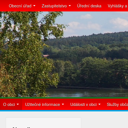
Obecní úřad
Zastupitelstvo
Úřední deska
Vyhlášky a
O obci
Užitečné informace
Události v obci
Služby ob