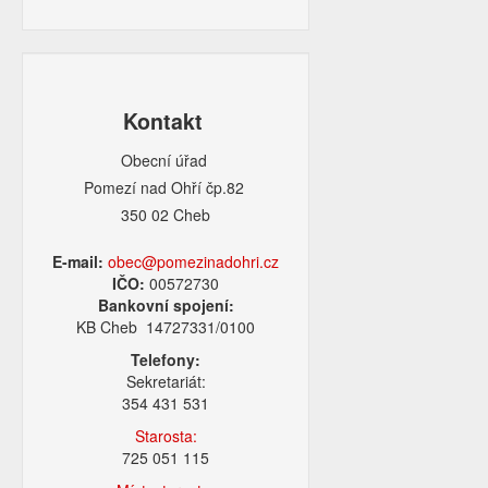
Kontakt
Obecní úřad
Pomezí nad Ohří čp.82
350 02 Cheb
E-mail:
obec@pomezinadohri.cz
IČO:
00572730
Bankovní spojení:
KB Cheb 14727331/0100
Telefony:
Sekretariát:
354 431 531
Starosta:
725 051 115