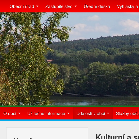
Obecní úřad
Zastupitelstvo
Úřední deska
Vyhlášky a
O obci
Užitečné informace
Události v obci
Služby ob
Kulturní a 