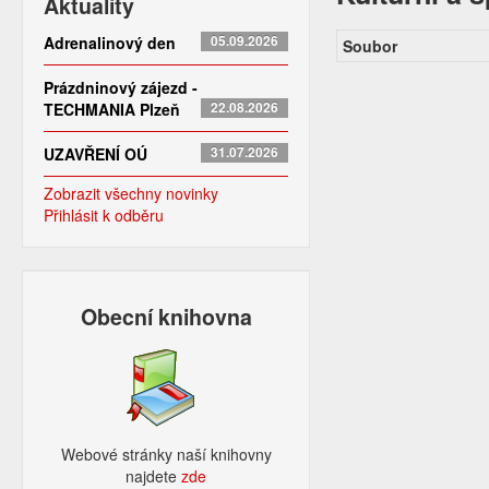
Aktuality
Adrenalinový den
05.09.2026
Soubor
Prázdninový zájezd -
TECHMANIA Plzeň
22.08.2026
UZAVŘENÍ OÚ
31.07.2026
Zobrazit všechny novinky
Přihlásit k odběru
Obecní knihovna
Webové stránky naší knihovny
najdete
zde​