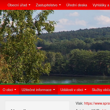
Obecní úřad
Zastupitelstvo
Úřední deska
Vyhlášky a
O obci
Užitečné informace
Události v obci
Služby ob
Vlak:
https://www.spr