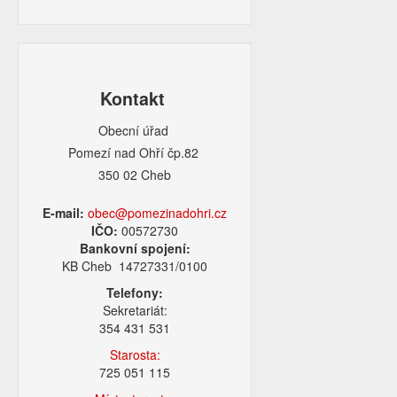
Kontakt
Obecní úřad
Pomezí nad Ohří čp.82
350 02 Cheb
E-mail:
obec@pomezinadohri.cz
IČO:
00572730
Bankovní spojení:
KB Cheb 14727331/0100
Telefony:
Sekretariát:
354 431 531
Starosta:
725 051 115