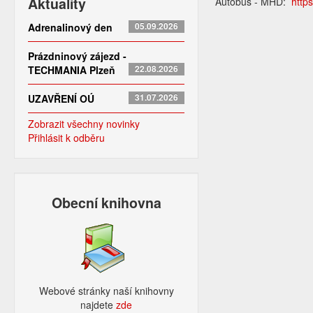
Aktuality
Autobus - MHD:
http
Adrenalinový den
05.09.2026
Prázdninový zájezd -
TECHMANIA Plzeň
22.08.2026
UZAVŘENÍ OÚ
31.07.2026
Zobrazit všechny novinky
Přihlásit k odběru
Obecní knihovna
Webové stránky naší knihovny
najdete
zde​