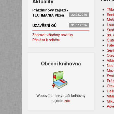
Aktuality
Třík
Prázdninový zájezd -
Seni
TECHMANIA Plzeň
22.08.2026
Mašk
Lou
UZAVŘENÍ OÚ
31.07.2026
Sush
Zobrazit všechny novinky
80. 
Přihlásit k odběru
Čišt
Pále
Seni
Otev
Vítá
Obecní knihovna
Noc 
Mezi
Sva
Prá
Otev
Hal
Webové stránky naší knihovny
Vítá
najdete
zde​
Miku
Adve