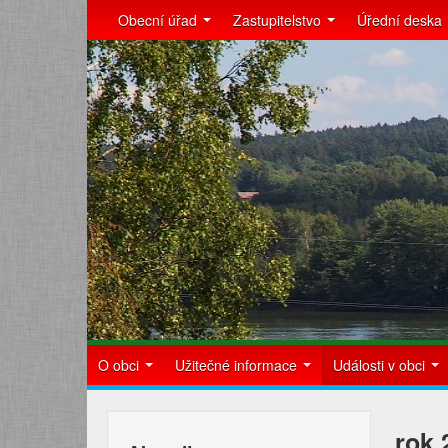
Obecní úřad
Zastupitelstvo
Úřední deska
O obci
Užitečné informace
Události v obci
rok 