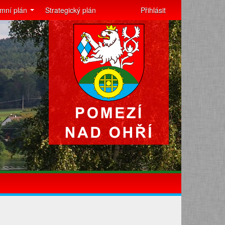
mní plán
Strategický plán
Přihlásit