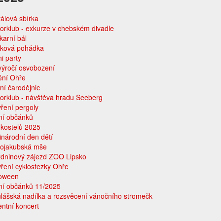
rálová sbírka
orklub - exkurze v chebském divadle
arní bál
tková pohádka
i party
výročí osvobození
ění Ohře
ní čarodějnic
orklub - návštěva hradu Seeberg
ření pergoly
ní občánků
kostelů 2025
národní den dětí
tojakubská mše
zdninový zájezd ZOO Lipsko
ření cyklostezky Ohře
loween
ní občánků 11/2025
lášská nadílka a rozsvěcení vánočního stromečk
ntní koncert