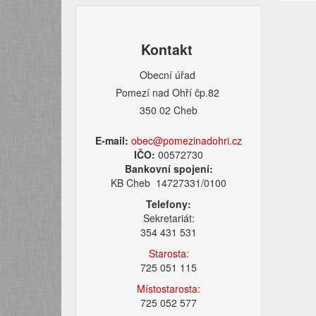
Kontakt
Obecní úřad
Pomezí nad Ohří čp.82
350 02 Cheb
E-mail:
obec@pomezinadohri.cz
IČO:
00572730
Bankovní spojení:
KB Cheb 14727331/0100
Telefony:
Sekretariát:
354 431 531
Starosta:
725 051 115
Místostarosta:
725 052 577