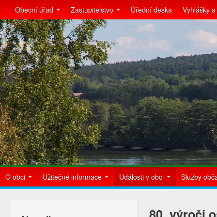
Obecní úřad
Zastupitelstvo
Úřední deska
Vyhlášky a
O obci
Užitečné informace
Události v obci
Služby ob
80. výročí 