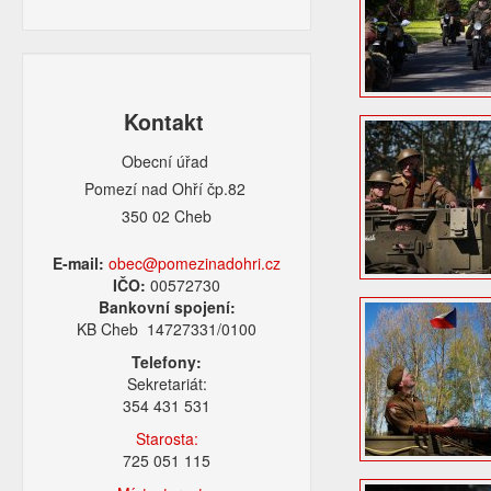
Kontakt
Obecní úřad
Pomezí nad Ohří čp.82
350 02 Cheb
E-mail:
obec@pomezinadohri.cz
IČO:
00572730
Bankovní spojení:
KB Cheb 14727331/0100
Telefony:
Sekretariát:
354 431 531
Starosta:
725 051 115