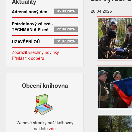
Aktuality
28.04.2025
Adrenalinový den
05.09.2026
Prázdninový zájezd -
TECHMANIA Plzeň
22.08.2026
UZAVŘENÍ OÚ
31.07.2026
Zobrazit všechny novinky
Přihlásit k odběru
Obecní knihovna
Webové stránky naší knihovny
najdete
zde​