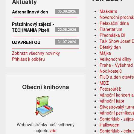
Aktuality
Maškarní
Adrenalinový den
05.09.2026
Novoroční prochá
Relaxační dílna
Prázdninový zájezd -
Planetárium
TECHMANIA Plzeň
22.08.2026
Přednáška DI
Talk Show Josef 
UZAVŘENÍ OÚ
31.07.2026
Dětský den
Zobrazit všechny novinky
Májka
Přihlásit k odběru
Velikonoční dílny
Praha - Vyšehrad
Noc kostelů
FIJO a den otevře
MDŽ
Obecní knihovna
Fotosoutěž
Vánoční koncert a
Vánoční kapr
Silvestrovský turn
Vánoční perníková
Seniorklub - záje
Webové stránky naší knihovny
Halloween
najdete
zde​
Seniorklub - exku