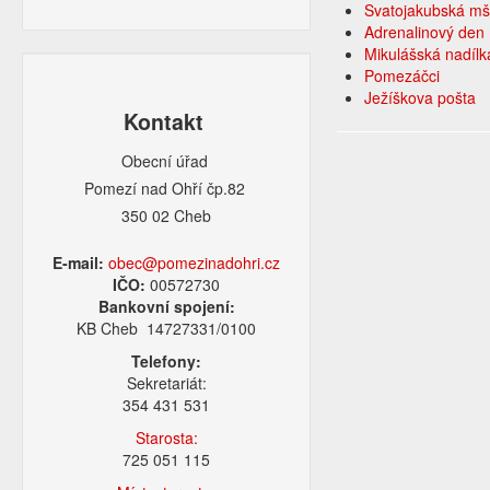
Svatojakubská m
Adrenalinový den
Mikulášská nadíl
Pomezáčci
Ježíškova pošta
Kontakt
Obecní úřad
Pomezí nad Ohří čp.82
350 02 Cheb
E-mail:
obec@pomezinadohri.cz
IČO:
00572730
Bankovní spojení:
KB Cheb 14727331/0100
Telefony:
Sekretariát:
354 431 531
Starosta:
725 051 115