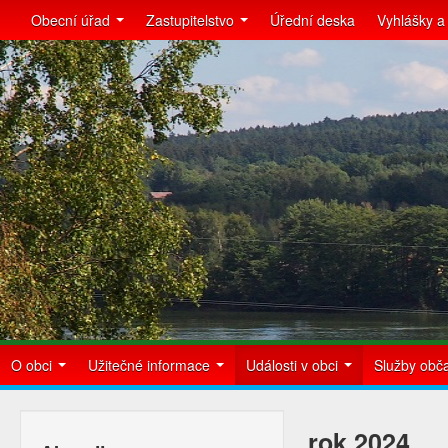
Obecní úřad
Zastupitelstvo
Úřední deska
Vyhlášky a
O obci
Užitečné informace
Události v obci
Služby ob
rok 2024