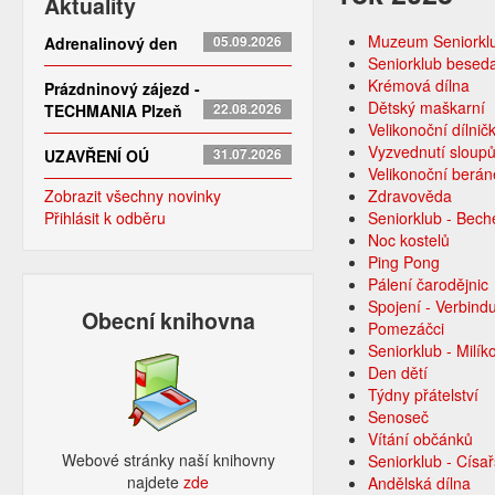
Aktuality
Muzeum Seniorkl
Adrenalinový den
05.09.2026
Seniorklub besed
Krémová dílna
Prázdninový zájezd -
Dětský maškarní
TECHMANIA Plzeň
22.08.2026
Velikonoční dílnič
Vyzvednutí sloup
UZAVŘENÍ OÚ
31.07.2026
Velikonoční berá
Zobrazit všechny novinky
Zdravověda
Přihlásit k odběru
Seniorklub - Bec
Noc kostelů
Ping Pong
Pálení čarodějnic
Spojení - Verbind
Obecní knihovna
Pomezáčci
Seniorklub - Milí
Den dětí
Týdny přátelství
Senoseč
Vítání občánků
Webové stránky naší knihovny
Seniorklub - Císa
najdete
zde​
Andělská dílna