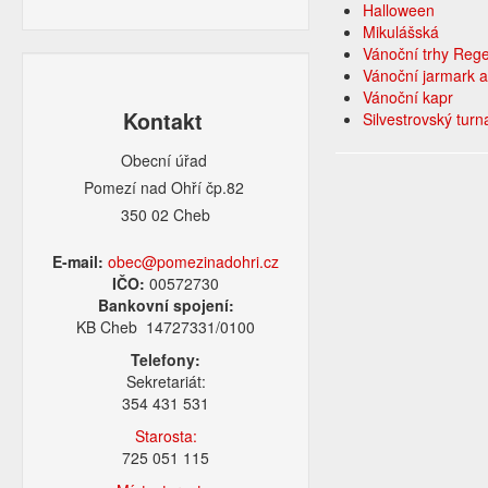
Halloween
Mikulášská
Vánoční trhy Reg
Vánoční jarmark a
Vánoční kapr
Kontakt
Silvestrovský turn
Obecní úřad
Pomezí nad Ohří čp.82
350 02 Cheb
E-mail:
obec@pomezinadohri.cz
IČO:
00572730
Bankovní spojení:
KB Cheb 14727331/0100
Telefony:
Sekretariát:
354 431 531
Starosta:
725 051 115