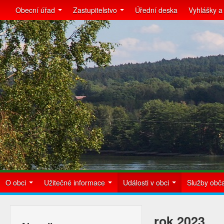
Obecní úřad
Zastupitelstvo
Úřední deska
Vyhlášky a
O obci
Užitečné informace
Události v obci
Služby ob
rok 2023