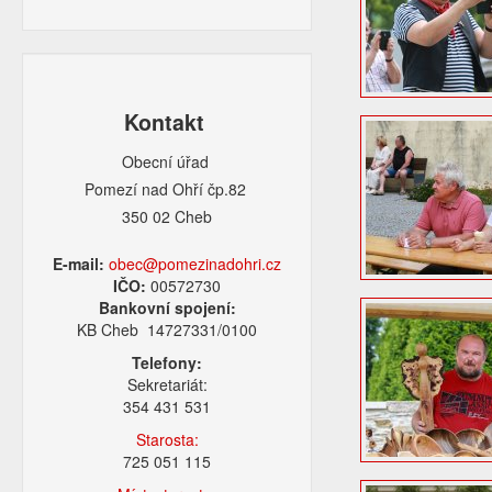
Kontakt
Obecní úřad
Pomezí nad Ohří čp.82
350 02 Cheb
E-mail:
obec@pomezinadohri.cz
IČO:
00572730
Bankovní spojení:
KB Cheb 14727331/0100
Telefony:
Sekretariát:
354 431 531
Starosta:
725 051 115