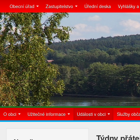
Obecní úřad
Zastupitelstvo
Úřední deska
Vyhlášky a
O obci
Užitečné informace
Události v obci
Služby ob
Týdny přáte