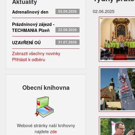
Aktuality
02.06.2025
Adrenalinový den
05.09.2026
Prázdninový zájezd -
TECHMANIA Plzeň
22.08.2026
UZAVŘENÍ OÚ
31.07.2026
Zobrazit všechny novinky
Přihlásit k odběru
Obecní knihovna
Webové stránky naší knihovny
najdete
zde​