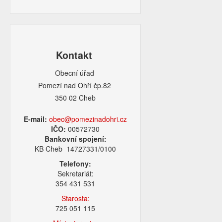
Kontakt
Obecní úřad
Pomezí nad Ohří čp.82
350 02 Cheb
E-mail:
obec@pomezinadohri.cz
IČO:
00572730
Bankovní spojení:
KB Cheb 14727331/0100
Telefony:
Sekretariát:
354 431 531
Starosta:
725 051 115