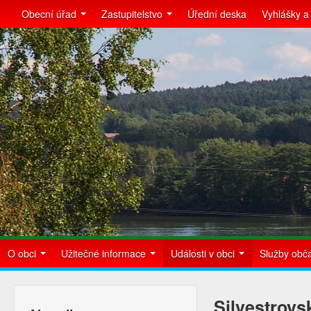
Obecní úřad
Zastupitelstvo
Úřední deska
Vyhlášky a
O obci
Užitečné informace
Události v obci
Služby ob
Silvestrovs