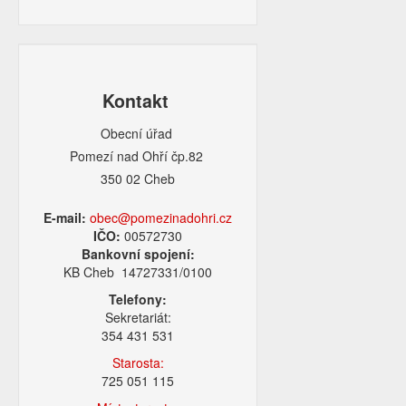
Kontakt
Obecní úřad
Pomezí nad Ohří čp.82
350 02 Cheb
E-mail:
obec@pomezinadohri.cz
IČO:
00572730
Bankovní spojení:
KB Cheb 14727331/0100
Telefony:
Sekretariát:
354 431 531
Starosta:
725 051 115