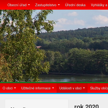
Obecní úřad
Zastupitelstvo
Úřední deska
Vyhlášky a
O obci
Užitečné informace
Události v obci
Služby ob
rok 2020