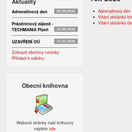
Aktuality
Adrenalinový den
Adrenalinový den
05.09.2026
Vítání občánků b
Vítání občánků č
Prázdninový zájezd -
TECHMANIA Plzeň
22.08.2026
UZAVŘENÍ OÚ
31.07.2026
Zobrazit všechny novinky
Přihlásit k odběru
Obecní knihovna
Webové stránky naší knihovny
najdete
zde​