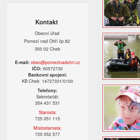
Kontakt
Obecní úřad
Pomezí nad Ohří čp.82
350 02 Cheb
E-mail:
obec@pomezinadohri.cz
IČO:
00572730
Bankovní spojení:
KB Cheb 14727331/0100
Telefony:
Sekretariát:
354 431 531
Starosta:
725 051 115
Místostarosta:
725 052 577