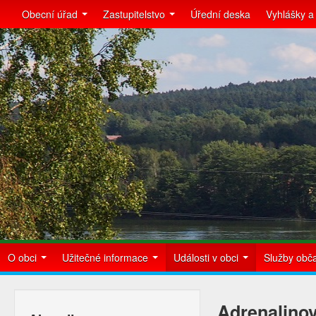
Obecní úřad
Zastupitelstvo
Úřední deska
Vyhlášky a
O obci
Užitečné informace
Události v obci
Služby ob
Adrenalino