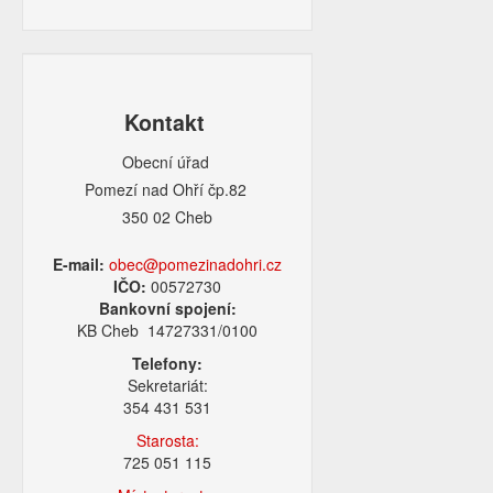
Kontakt
Obecní úřad
Pomezí nad Ohří čp.82
350 02 Cheb
E-mail:
obec@pomezinadohri.cz
IČO:
00572730
Bankovní spojení:
KB Cheb 14727331/0100
Telefony:
Sekretariát:
354 431 531
Starosta:
725 051 115