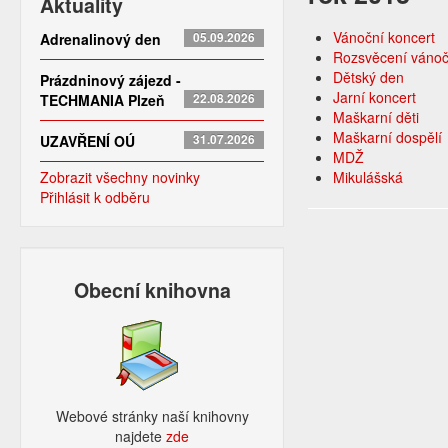
Aktuality
Vánoční koncert
Adrenalinový den
05.09.2026
Rozsvěcení vánoč
Dětský den
Prázdninový zájezd -
Jarní koncert
TECHMANIA Plzeň
22.08.2026
Maškarní děti
Maškarní dospělí
UZAVŘENÍ OÚ
31.07.2026
MDŽ
Zobrazit všechny novinky
Mikulášská
Přihlásit k odběru
Obecní knihovna
Webové stránky naší knihovny
najdete
zde​