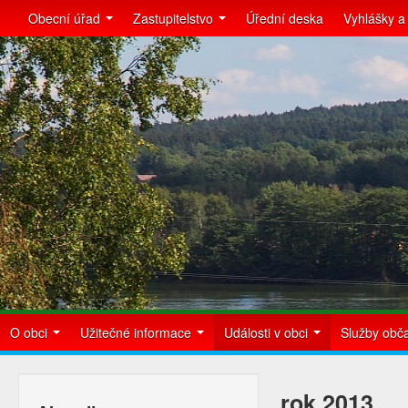
Obecní úřad
Zastupitelstvo
Úřední deska
Vyhlášky a
O obci
Užitečné informace
Události v obci
Služby ob
rok 2013