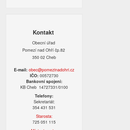
Kontakt
Obecní úřad
Pomezí nad Ohří čp.82
350 02 Cheb
E-mail:
obec@pomezinadohri.cz
IČO:
00572730
Bankovní spojení:
KB Cheb 14727331/0100
Telefony:
Sekretariát:
354 431 531
Starosta:
725 051 115