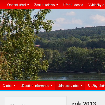
Obecní úřad
Zastupitelstvo
Úřední deska
Vyhlášky a
O obci
Užitečné informace
Události v obci
Služby ob
rok 2013