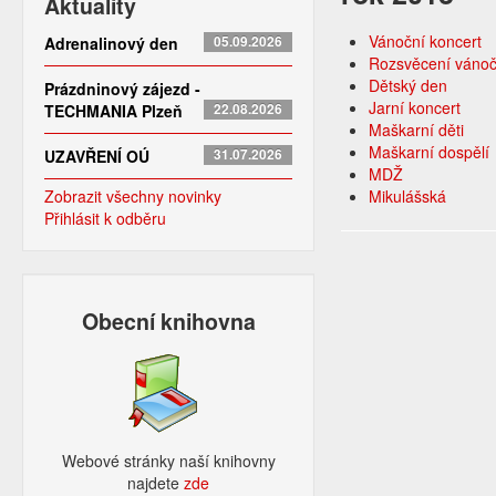
Aktuality
Vánoční koncert
Adrenalinový den
05.09.2026
Rozsvěcení vánoč
Dětský den
Prázdninový zájezd -
Jarní koncert
TECHMANIA Plzeň
22.08.2026
Maškarní děti
Maškarní dospělí
UZAVŘENÍ OÚ
31.07.2026
MDŽ
Zobrazit všechny novinky
Mikulášská
Přihlásit k odběru
Obecní knihovna
Webové stránky naší knihovny
najdete
zde​