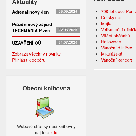
Aktuality
700 let obce Pom
Adrenalinový den
05.09.2026
Dětský den
Májka
Prázdninový zájezd -
Velikonoční dílnič
TECHMANIA Plzeň
22.08.2026
Vítání občánků
Halloween
UZAVŘENÍ OÚ
31.07.2026
Vánoční dílničky
Zobrazit všechny novinky
Mikulášská
Přihlásit k odběru
Vánoční koncert
Obecní knihovna
Webové stránky naší knihovny
najdete
zde​