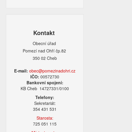
Kontakt
Obecní úřad
Pomezí nad Ohří čp.82
350 02 Cheb
E-mail:
obec@pomezinadohri.cz
IČO:
00572730
Bankovní spojení:
KB Cheb 14727331/0100
Telefony:
Sekretariát:
354 431 531
Starosta:
725 051 115