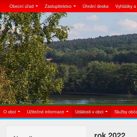
Obecní úřad
Zastupitelstvo
Úřední deska
Vyhlášky a
O obci
Užitečné informace
Události v obci
Služby ob
rok 2022