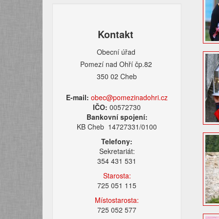
Kontakt
Obecní úřad
Pomezí nad Ohří čp.82
350 02 Cheb
E-mail:
obec@pomezinadohri.cz
IČO:
00572730
Bankovní spojení:
KB Cheb 14727331/0100
Telefony:
Sekretariát:
354 431 531
Starosta:
725 051 115
Místostarosta:
725 052 577