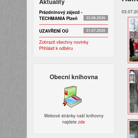
Aktuality
03.07.2
Prázdninový zájezd -
TECHMANIA Plzeň
22.08.2026
UZAVŘENÍ OÚ
31.07.2026
Zobrazit všechny novinky
Přihlásit k odběru
Obecní knihovna
Webové stránky naší knihovny
najdete
zde​