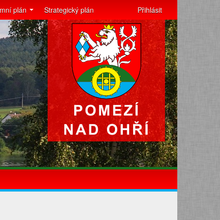
mní plán
Strategický plán
Přihlásit