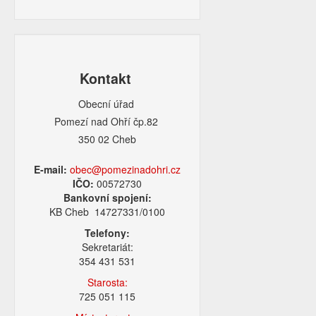
Kontakt
Obecní úřad
Pomezí nad Ohří čp.82
350 02 Cheb
E-mail:
obec@pomezinadohri.cz
IČO:
00572730
Bankovní spojení:
KB Cheb 14727331/0100
Telefony:
Sekretariát:
354 431 531
Starosta:
725 051 115