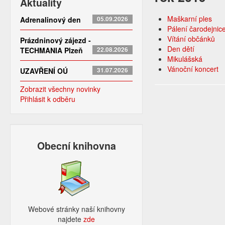
Aktuality
Maškarní ples
Adrenalinový den
05.09.2026
Pálení čarodejnic
Vítání občánků
Prázdninový zájezd -
Den dětí
TECHMANIA Plzeň
22.08.2026
Mikulášská
Vánoční koncert
UZAVŘENÍ OÚ
31.07.2026
Zobrazit všechny novinky
Přihlásit k odběru
Obecní knihovna
Webové stránky naší knihovny
najdete
zde​