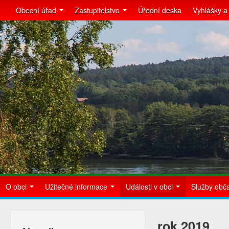
Obecní úřad
Zastupitelstvo
Úřední deska
Vyhlášky a
O obci
Užitečné informace
Události v obci
Služby ob
rok 2019