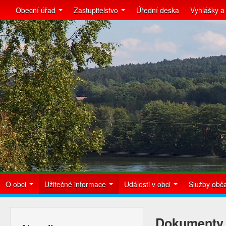
Obecní úřad
Zastupitelstvo
Úřední deska
Vyhlášky a
O obci
Užitečné informace
Události v obci
Služby ob
Dokumenty 