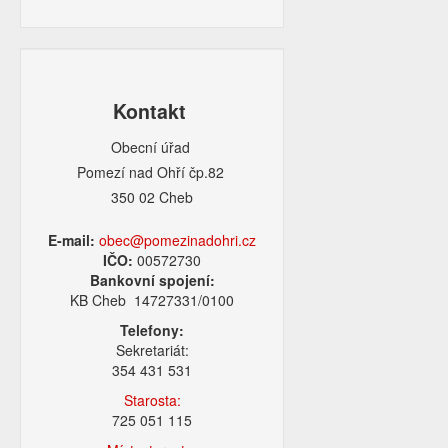
Kontakt
Obecní úřad
Pomezí nad Ohří čp.82
350 02 Cheb
E-mail:
obec@pomezinadohri.cz
IČO:
00572730
Bankovní spojení:
KB Cheb 14727331/0100
Telefony:
Sekretariát:
354 431 531
Starosta:
725 051 115