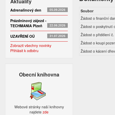
Aktuality
Adrenalinový den
05.09.2026
Soubor
Žádost o finanční da
Prázdninový zájezd -
TECHMANIA Plzeň
22.08.2026
Žádost o poskytnutí 
Žádost o přidělení č
UZAVŘENÍ OÚ
31.07.2026
Žádost o koupi poz
Zobrazit všechny novinky
Přihlásit k odběru
Žádost o kácení dřev
Obecní knihovna
Webové stránky naší knihovny
najdete
zde​